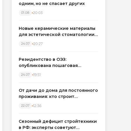
одним, но не спасает других
20:03
01.08
Новые керамические материалы
для эстетической стоматологии
становятся точнее
20:27
24.07
Резидентство в ОЭЗ:
опубликована пошаговая
инструкция и полный перечень
19:51
24.07
налоговых льгот для инвесторов
От дачи до дома для постоянного
проживания: кто строит
каркасные дома в Северо-
12:36
22.07
Западном регионе
Сезонный дефицит стройтехники
в РФ: эксперты советуют