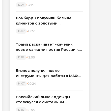
бронировать экскаваторы и
13:15
17.07
краны
Ломбарды получили больше
клиентов с золотыми
украшениями: рынок займов
19:22
16.07
вырос на фоне подорожания
металла
Трамп раскачивает «качели»:
новые санкции против России как
элемент большой игры
12:00
15.07
Бизнес получил новые
инструменты для работы в MAX:
компании подключают CRM и
20:24
14.07
автоматизируют обработку
обращений
Российский рынок одежды
столкнулся с системным
кризисом
18:55
12.07