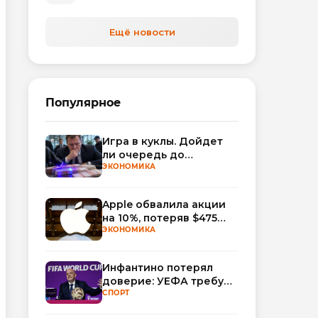
Ещё новости
Популярное
Игра в куклы. Дойдет
ли очередь до
Миллера?
ЭКОНОМИКА
Apple обвалила акции
на 10%, потеряв $475
млрд капитализации
ЭКОНОМИКА
Инфантино потерял
доверие: УЕФА требует
смены руководства
СПОРТ
ФИФА