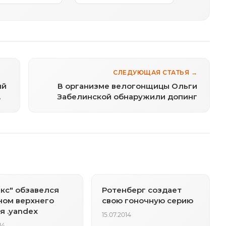
СЛЕДУЮЩАЯ СТАТЬЯ →
ый
В организме велогонщицы Ольги
Забелинской обнаружили допинг
кс" обзавелся
Ротенберг создает
ном верхнего
свою гоночную серию
я .yandex
15.07.2014
14