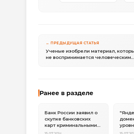
← ПРЕДЫДУЩАЯ СТАТЬЯ
Ученые изобрели материал, котор
не воспринимается человеческим
глазом
Ранее в разделе
Банк России заявил о
"Янде
скупке банковских
доме
карт криминальными
уровн
структурами
15.07.2014
15.07.20