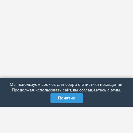
АРХИВ
ПОДРОБНО ОБ ИЗДАНИИ
РЕКЛАМА У НАС
Мы используем cookies для сбора статистики посещений.
МЫ В СОЦСЕТЯХ
Продолжая использовать сайт, вы соглашаетесь с этим.
Понятно