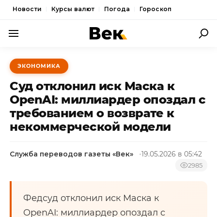
Новости
Курсы валют
Погода
Гороскоп
ПОЛИТИКА
ЭКОНОМИКА
ЭКОНОМИКА
Суд отклонил иск Маска к
ОБЩЕСТВО
OpenAI: миллиардер опоздал с
требованием о возврате к
СПОРТ
некоммерческой модели
КУЛЬТУРА
НОВОСТИ
Служба переводов газеты «Век»
19.05.2026 в 05:42
2985
Федсуд отклонил иск Маска к
OpenAI: миллиардер опоздал с