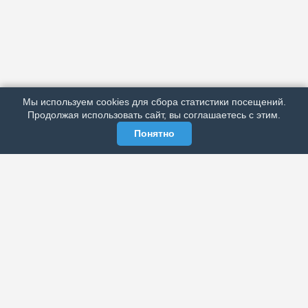
АРХИВ
ПОДРОБНО ОБ ИЗДАНИИ
РЕКЛАМА У НАС
Мы используем cookies для сбора статистики посещений.
МЫ В СОЦСЕТЯХ
Продолжая использовать сайт, вы соглашаетесь с этим.
Понятно
ЭЛЕКТРОННАЯ ГАЗЕТА «ВЕК»
Актуальная информация обо всех значимых событиях
политической, экономической, общественной и
спортивной жизни России и зарубежья.
МЫ В СОЦСЕТЯХ