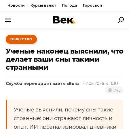
Новости
Курсы валют
Погода
Гороскоп
ПОЛИТИКА
ОБЩЕСТВО
ЭКОНОМИКА
Ученые наконец выяснили, что
ОБЩЕСТВО
делает ваши сны такими
странными
СПОРТ
КУЛЬТУРА
Служба переводов газеты «Век»
12.05.2026 в 11:30
НОВОСТИ
1745
Ученые выяснили, почему сны такие
странные: они отражают личность и
опыт. ИИ проанализировал дневники