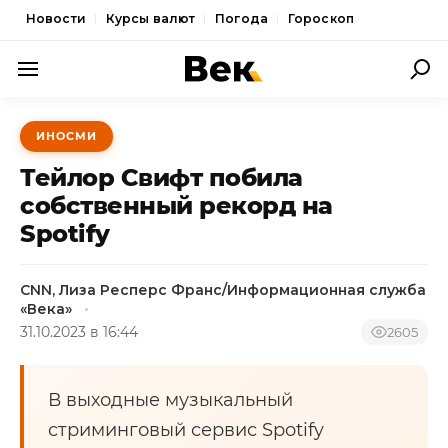
Новости
Курсы валют
Погода
Гороскоп
ПОЛИТИКА
ИНОСМИ
ЭКОНОМИКА
Тейлор Свифт побила
ОБЩЕСТВО
собственный рекорд на
Spotify
СПОРТ
КУЛЬТУРА
CNN, Лиза Респерс Франс/Информационная служба
«Века»
НОВОСТИ
31.10.2023 в 16:44
2605
В выходные музыкальный
стриминговый сервис Spotify