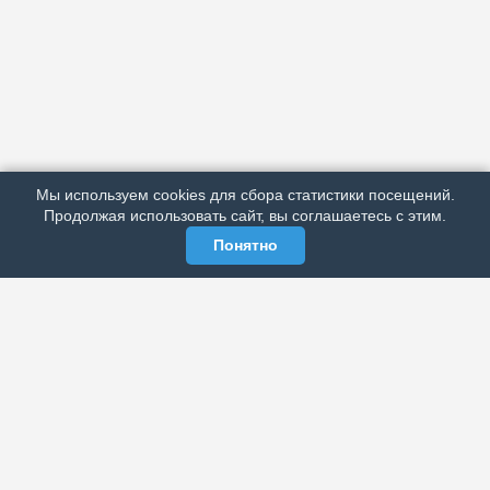
АРХИВ
ПОДРОБНО ОБ ИЗДАНИИ
РЕКЛАМА У НАС
Мы используем cookies для сбора статистики посещений.
МЫ В СОЦСЕТЯХ
Продолжая использовать сайт, вы соглашаетесь с этим.
Понятно
ЭЛЕКТРОННАЯ ГАЗЕТА «ВЕК»
Актуальная информация обо всех значимых событиях
политической, экономической, общественной и
спортивной жизни России и зарубежья.