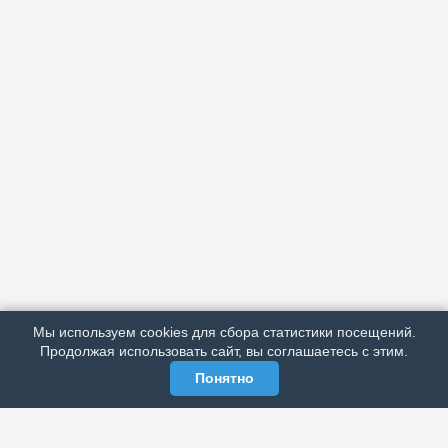
АРХИВ
ПОДРОБНО ОБ ИЗДАНИИ
РЕКЛАМА У НАС
Мы используем cookies для сбора статистики посещений.
МЫ В СОЦСЕТЯХ
Продолжая использовать сайт, вы соглашаетесь с этим.
Понятно