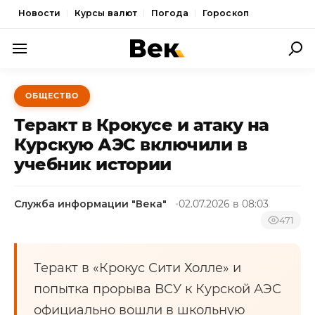
Новости
Курсы валют
Погода
Гороскоп
ПОЛИТИКА
ОБЩЕСТВО
ЭКОНОМИКА
Теракт в Крокусе и атаку на
ОБЩЕСТВО
Курскую АЭС включили в
учебник истории
СПОРТ
КУЛЬТУРА
Служба информации "Века"
02.07.2026 в 08:03
НОВОСТИ
471
Теракт в «Крокус Сити Холле» и
попытка прорыва ВСУ к Курской АЭС
официально вошли в школьную