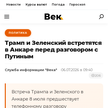
Новости
Курсы валют
Погода
Гороскоп
ПОЛИТИКА
ПОЛИТИКА
ЭКОНОМИКА
Трамп и Зеленский встретятся
ОБЩЕСТВО
в Анкаре перед разговором с
Путиным
СПОРТ
КУЛЬТУРА
Служба информации "Века"
06.07.2026 в 09:40
НОВОСТИ
206
Встреча Трампа и Зеленского в
Анкаре 8 июля предшествует
телефонному разговору