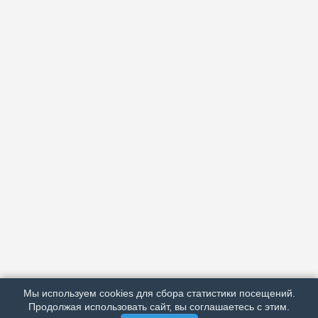
АРХИВ
ПОДРОБНО ОБ ИЗДАНИИ
РЕКЛАМА У НАС
Мы используем cookies для сбора статистики посещений.
МЫ В СОЦСЕТЯХ
Продолжая использовать сайт, вы соглашаетесь с этим.