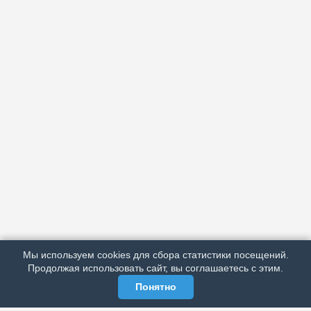
АРХИВ
ПОДРОБНО ОБ ИЗДАНИИ
РЕКЛАМА У НАС
Мы используем cookies для сбора статистики посещений.
МЫ В СОЦСЕТЯХ
Продолжая использовать сайт, вы соглашаетесь с этим.
Понятно