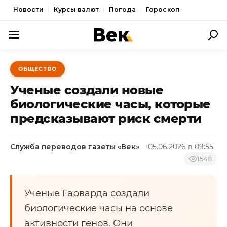
Новости
Курсы валют
Погода
Гороскоп
ПОЛИТИКА
ОБЩЕСТВО
ЭКОНОМИКА
Ученые создали новые
ОБЩЕСТВО
биологические часы, которые
предсказывают риск смерти
СПОРТ
КУЛЬТУРА
Служба переводов газеты «Век»
05.06.2026 в 09:55
НОВОСТИ
1548
Ученые Гарварда создали
биологические часы на основе
активности генов. Они