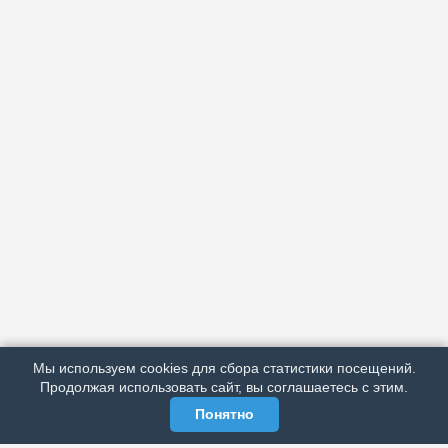
АРХИВ
ПОДРОБНО ОБ ИЗДАНИИ
РЕКЛАМА У НАС
Мы используем cookies для сбора статистики посещений.
МЫ В СОЦСЕТЯХ
Продолжая использовать сайт, вы соглашаетесь с этим.
Понятно