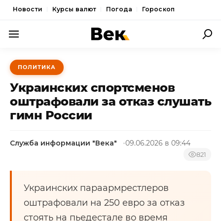
Новости
Курсы валют
Погода
Гороскоп
ПОЛИТИКА
ПОЛИТИКА
ЭКОНОМИКА
Украинских спортсменов
ОБЩЕСТВО
оштрафовали за отказ слушать
гимн России
СПОРТ
КУЛЬТУРА
Служба информации "Века"
09.06.2026 в 09:44
НОВОСТИ
821
Украинских параармрестлеров
оштрафовали на 250 евро за отказ
стоять на пьедестале во время