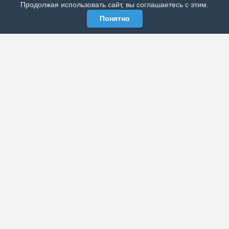
Продолжая использовать сайт, вы соглашаетесь с этим.
Понятно
ЭЛЕКТРОННАЯ ГАЗЕТА «ВЕК»
Актуальная информация обо всех значимых событиях
политической, экономической, общественной и
спортивной жизни России и зарубежья.
МЫ В СОЦСЕТЯХ
РАЗДЕЛЫ
Архив публикаций
Об издании