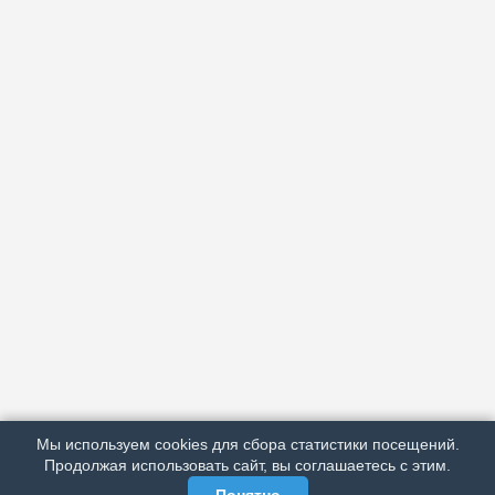
АРХИВ
ПОДРОБНО ОБ ИЗДАНИИ
РЕКЛАМА У НАС
Мы используем cookies для сбора статистики посещений.
МЫ В СОЦСЕТЯХ
Продолжая использовать сайт, вы соглашаетесь с этим.