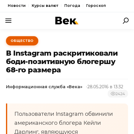
Новости
Курсы валют
Погода
Гороскоп
ПОЛИТИКА
ОБЩЕСТВО
ЭКОНОМИКА
В Instagram раскритиковали
ОБЩЕСТВО
боди-позитивную блогершу
68-го размера
СПОРТ
КУЛЬТУРА
Информационная служба «Века»
28.05.2016 в 13:32
НОВОСТИ
2424
Пользователи Instagram обвинили
американского блогера Кейли
Дарлинг, являющуюся