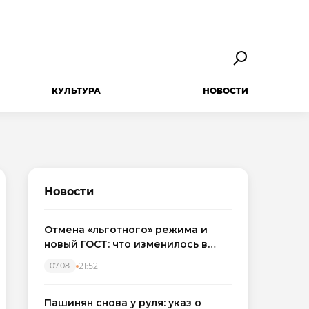
КУЛЬТУРА
НОВОСТИ
Новости
Отмена «льготного» режима и
новый ГОСТ: что изменилось в
приемке новостроек в 2026 году
21:52
07.08
Пашинян снова у руля: указ о