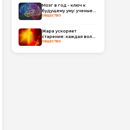
обороты
Мозг в год - ключ к
будущему уму: ученые
научились
ОБЩЕСТВО
прогнозировать
интеллект по МРТ
Жара ускоряет
старение: каждая волна
тепла добавляет
ОБЩЕСТВО
полгода
биологического
возраста