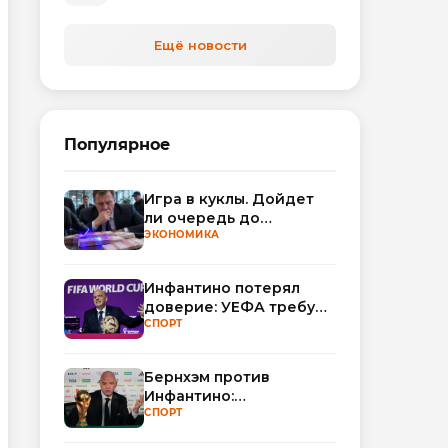
автоматизируют обработку
обращений
Ещё новости
Популярное
Игра в куклы. Дойдет
ли очередь до
Миллера?
ЭКОНОМИКА
Инфантино потерял
доверие: УЕФА требует
смены руководства
СПОРТ
ФИФА
Бернхэм против
Инфантино:
политический кризис в
СПОРТ
ФИФА набирает