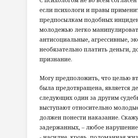
С психологом не во всем согласе
если психологи и правы примени
предпосылкам подобных инцидент
молодежью легко манипулировать.
антисоциальные, агрессивные, эк
необязательно платить деньги, д
признание.
Могу предположить, что целью вт
была предотвращена, является де
следующих один за другим судеб
выступают относительно молодые 
должен понести наказание. Скажу
задержанных, – любое нарушение 
- насилие, кровь, поломанная жиз