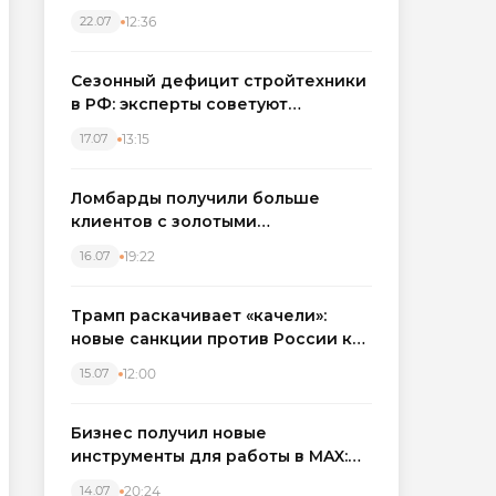
каркасные дома в Северо-
12:36
22.07
Западном регионе
Сезонный дефицит стройтехники
в РФ: эксперты советуют
бронировать экскаваторы и
13:15
17.07
краны
Ломбарды получили больше
клиентов с золотыми
украшениями: рынок займов
19:22
16.07
вырос на фоне подорожания
металла
Трамп раскачивает «качели»:
новые санкции против России как
элемент большой игры
12:00
15.07
Бизнес получил новые
инструменты для работы в MAX:
компании подключают CRM и
20:24
14.07