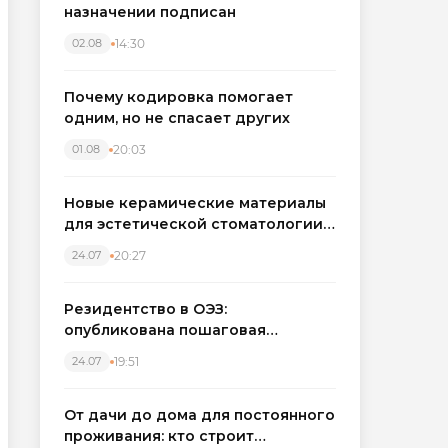
назначении подписан
14:30
02.08
Почему кодировка помогает
одним, но не спасает других
20:03
01.08
Новые керамические материалы
для эстетической стоматологии
становятся точнее
20:27
24.07
Резидентство в ОЭЗ:
опубликована пошаговая
инструкция и полный перечень
19:51
24.07
налоговых льгот для инвесторов
От дачи до дома для постоянного
проживания: кто строит