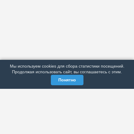
АРХИВ
ПОДРОБНО ОБ ИЗДАНИИ
РЕКЛАМА У НАС
Мы используем cookies для сбора статистики посещений.
МЫ В СОЦСЕТЯХ
Продолжая использовать сайт, вы соглашаетесь с этим.
Понятно
ЭЛЕКТРОННАЯ ГАЗЕТА «ВЕК»
Актуальная информация обо всех значимых событиях