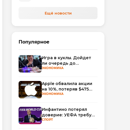
Ещё новости
Популярное
Игра в куклы. Дойдет
ли очередь до
Миллера?
ЭКОНОМИКА
Apple обвалила акции
на 10%, потеряв $475
млрд капитализации
ЭКОНОМИКА
Инфантино потерял
доверие: УЕФА требует
смены руководства
СПОРТ
ФИФА