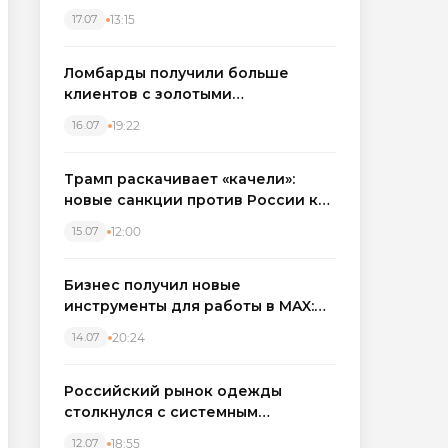
бронировать экскаваторы и
13:15
17.07
краны
Ломбарды получили больше
клиентов с золотыми
украшениями: рынок займов
19:22
16.07
вырос на фоне подорожания
металла
Трамп раскачивает «качели»:
новые санкции против России как
элемент большой игры
12:00
15.07
Бизнес получил новые
инструменты для работы в MAX:
компании подключают CRM и
20:24
14.07
автоматизируют обработку
обращений
Российский рынок одежды
столкнулся с системным
кризисом
18:55
12.07