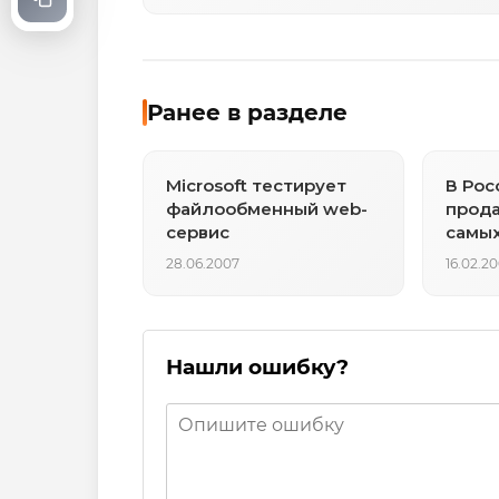
Ранее в разделе
Microsoft тестирует
В Рос
файлообменный web-
прода
сервис
самых
телеф
28.06.2007
16.02.2
Нашли ошибку?