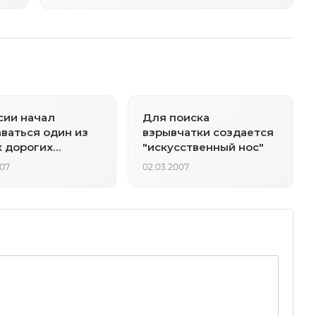
новому
сии начал
Для поиска
ваться один из
взрывчатки создается
 дорогих
"искусственный нос"
он в мире
007
02.03.2007