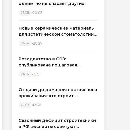
одним, но не спасает других
20:03
01.08
Новые керамические материалы
для эстетической стоматологии
становятся точнее
20:27
24.07
Резидентство в ОЭЗ:
опубликована пошаговая
инструкция и полный перечень
19:51
24.07
налоговых льгот для инвесторов
От дачи до дома для постоянного
проживания: кто строит
каркасные дома в Северо-
12:36
22.07
Западном регионе
Сезонный дефицит стройтехники
в РФ: эксперты советуют