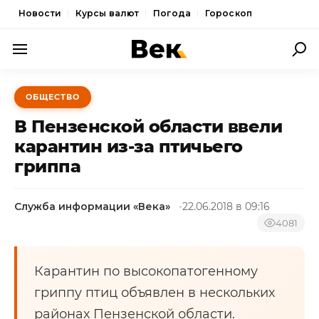
Новости
Курсы валют
Погода
Гороскоп
ПОЛИТИКА
ОБЩЕСТВО
ЭКОНОМИКА
В Пензенской области ввели
ОБЩЕСТВО
карантин из-за птичьего
гриппа‍
СПОРТ
КУЛЬТУРА
Служба информации «Века»
22.06.2018 в 09:16
НОВОСТИ
4081
Карантин по высокопатогенному
гриппу птиц объявлен в нескольких
районах Пензенской области.