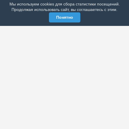
Мы используем cookies для сбора статистики посещений.
МЫ В СОЦСЕТЯХ
Продолжая использовать сайт, вы соглашаетесь с этим.
Понятно
ЭЛЕКТРОННАЯ ГАЗЕТА «ВЕК»
Актуальная информация обо всех значимых событиях
политической, экономической, общественной и
спортивной жизни России и зарубежья.
МЫ В СОЦСЕТЯХ
РАЗДЕЛЫ
Архив публикаций