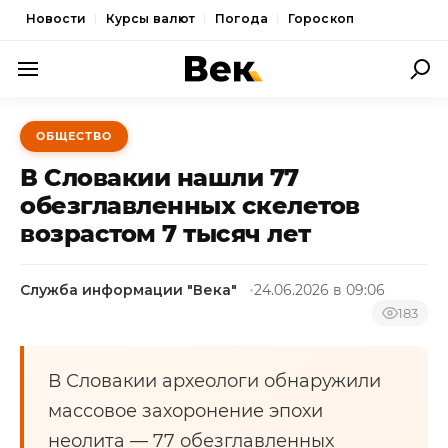
Новости
Курсы валют
Погода
Гороскоп
ПОЛИТИКА
ОБЩЕСТВО
ЭКОНОМИКА
В Словакии нашли 77
ОБЩЕСТВО
обезглавленных скелетов
возрастом 7 тысяч лет
СПОРТ
КУЛЬТУРА
Служба информации "Века"
24.06.2026 в 09:06
НОВОСТИ
183
В Словакии археологи обнаружили
массовое захоронение эпохи
неолита — 77 обезглавленных