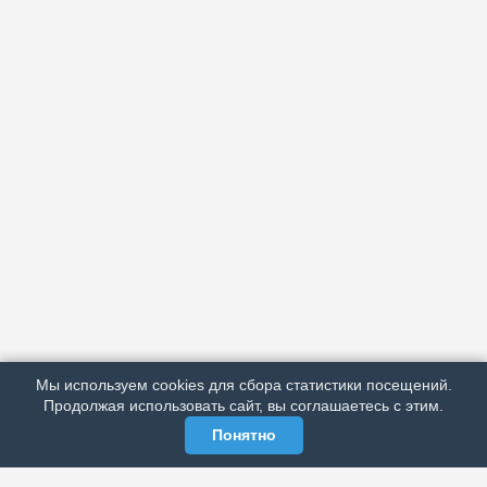
АРХИВ
ПОДРОБНО ОБ ИЗДАНИИ
РЕКЛАМА У НАС
Мы используем cookies для сбора статистики посещений.
МЫ В СОЦСЕТЯХ
Продолжая использовать сайт, вы соглашаетесь с этим.
Понятно