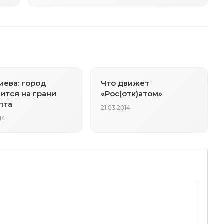
иева: город
Что движет
ится на грани
«Рос(отк)атом»
лта
21.03.2014
14