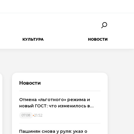
КУЛЬТУРА
НОВОСТИ
Новости
Отмена «льготного» режима и
новый ГОСТ: что изменилось в
приемке новостроек в 2026 году
21:52
07.08
Пашинян снова у руля: указ о