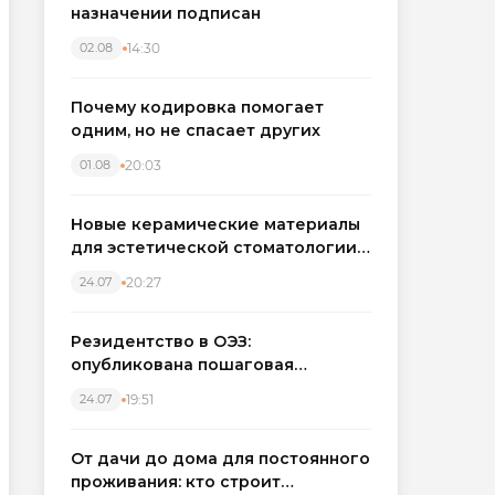
назначении подписан
14:30
02.08
Почему кодировка помогает
одним, но не спасает других
20:03
01.08
Новые керамические материалы
для эстетической стоматологии
становятся точнее
20:27
24.07
Резидентство в ОЭЗ:
опубликована пошаговая
инструкция и полный перечень
19:51
24.07
налоговых льгот для инвесторов
От дачи до дома для постоянного
проживания: кто строит