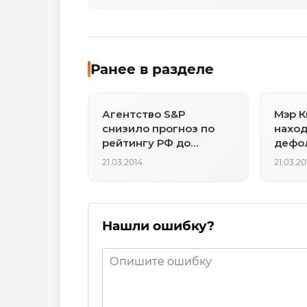
Ранее в разделе
Агентство S&P
Мэр К
снизило прогноз по
наход
рейтингу РФ до
дефо
негативного
21.03.2014
21.03.20
Нашли ошибку?