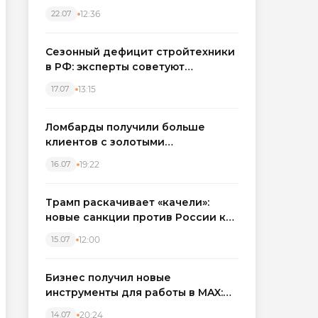
каркасные дома в Северо-
12:36
22.07
Западном регионе
Сезонный дефицит стройтехники
в РФ: эксперты советуют
бронировать экскаваторы и
13:15
17.07
краны
Ломбарды получили больше
клиентов с золотыми
украшениями: рынок займов
19:22
16.07
вырос на фоне подорожания
металла
Трамп раскачивает «качели»:
новые санкции против России как
элемент большой игры
12:00
15.07
Бизнес получил новые
инструменты для работы в MAX:
компании подключают CRM и
20:24
14.07