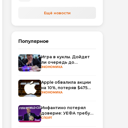
автоматизируют обработку
обращений
Ещё новости
Популярное
Игра в куклы. Дойдет
ли очередь до
Миллера?
ЭКОНОМИКА
Apple обвалила акции
на 10%, потеряв $475
млрд капитализации
ЭКОНОМИКА
Инфантино потерял
доверие: УЕФА требует
смены руководства
СПОРТ
ФИФА