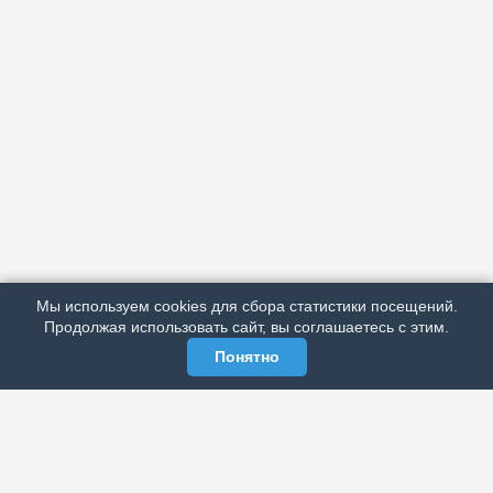
АРХИВ
ПОДРОБНО ОБ ИЗДАНИИ
РЕКЛАМА У НАС
Мы используем cookies для сбора статистики посещений.
МЫ В СОЦСЕТЯХ
Продолжая использовать сайт, вы соглашаетесь с этим.
Понятно