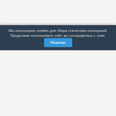
АРХИВ
ПОДРОБНО ОБ ИЗДАНИИ
РЕКЛАМА У НАС
Мы используем cookies для сбора статистики посещений.
МЫ В СОЦСЕТЯХ
Продолжая использовать сайт, вы соглашаетесь с этим.
Понятно
ЭЛЕКТРОННАЯ ГАЗЕТА «ВЕК»
Актуальная информация обо всех значимых событиях
политической, экономической, общественной и
спортивной жизни России и зарубежья.
МЫ В СОЦСЕТЯХ