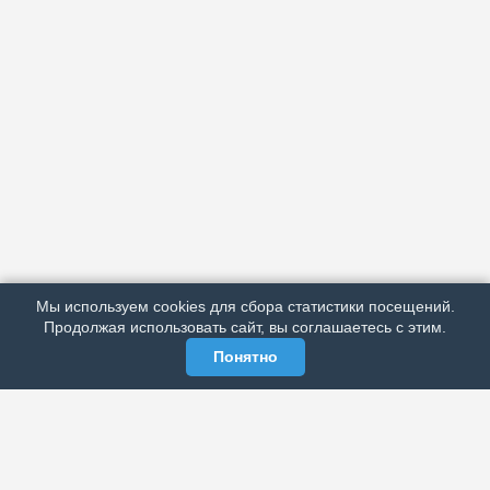
АРХИВ
ПОДРОБНО ОБ ИЗДАНИИ
РЕКЛАМА У НАС
Мы используем cookies для сбора статистики посещений.
МЫ В СОЦСЕТЯХ
Продолжая использовать сайт, вы соглашаетесь с этим.
Понятно