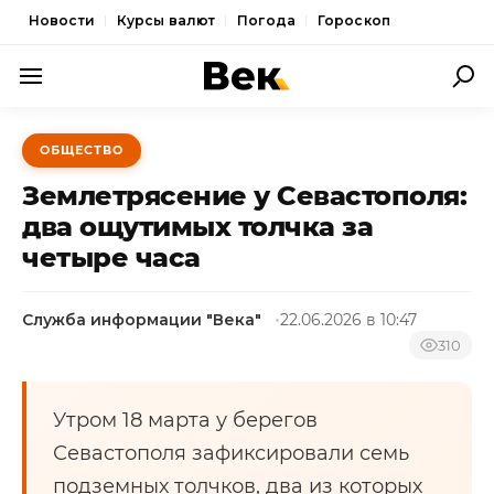
Новости
Курсы валют
Погода
Гороскоп
ПОЛИТИКА
ОБЩЕСТВО
ЭКОНОМИКА
Землетрясение у Севастополя:
ОБЩЕСТВО
два ощутимых толчка за
четыре часа
СПОРТ
КУЛЬТУРА
Служба информации "Века"
22.06.2026 в 10:47
НОВОСТИ
310
Утром 18 марта у берегов
Севастополя зафиксировали семь
подземных толчков, два из которых