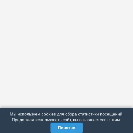
АРХИВ
ПОДРОБНО ОБ ИЗДАНИИ
РЕКЛАМА У НАС
Мы используем cookies для сбора статистики посещений.
МЫ В СОЦСЕТЯХ
Продолжая использовать сайт, вы соглашаетесь с этим.
Понятно