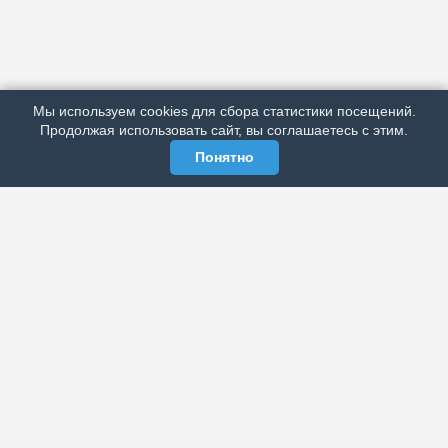
АРХИВ
ПОДРОБНО ОБ ИЗДАНИИ
РЕКЛАМА У НАС
Мы используем cookies для сбора статистики посещений.
МЫ В СОЦСЕТЯХ
Продолжая использовать сайт, вы соглашаетесь с этим.
Понятно
ЭЛЕКТРОННАЯ ГАЗЕТА «ВЕК»
Актуальная информация обо всех значимых событиях
политической, экономической, общественной и
спортивной жизни России и зарубежья.
МЫ В СОЦСЕТЯХ