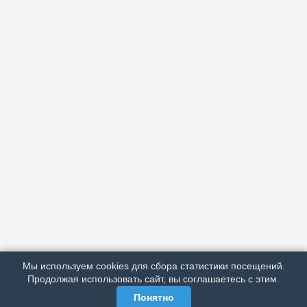
АРХИВ
ПОДРОБНО ОБ ИЗДАНИИ
РЕКЛАМА У НАС
Мы используем cookies для сбора статистики посещений.
МЫ В СОЦСЕТЯХ
Продолжая использовать сайт, вы соглашаетесь с этим.
Понятно