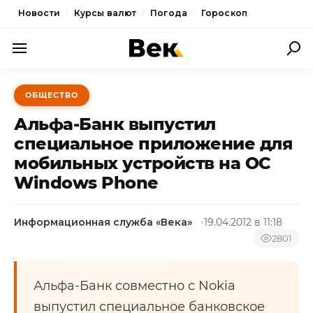
Новости
Курсы валют
Погода
Гороскоп
ПОЛИТИКА
ОБЩЕСТВО
ЭКОНОМИКА
Альфа-Банк выпустил
ОБЩЕСТВО
специальное приложение для
мобильных устройств на ОС
СПОРТ
Windows Phone
КУЛЬТУРА
НОВОСТИ
Информационная служба «Века»
19.04.2012 в 11:18
2801
Альфа-Банк совместно с Nokia
выпустил специальное банковское