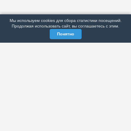
ПОДРОБНО ОБ ИЗДАНИИ
РЕКЛАМА У НАС
Мы используем cookies для сбора статистики посещений.
МЫ В СОЦСЕТЯХ
Продолжая использовать сайт, вы соглашаетесь с этим.
Понятно
ЭЛЕКТРОННАЯ ГАЗЕТА «ВЕК»
Актуальная информация обо всех значимых событиях
политической, экономической, общественной и
спортивной жизни России и зарубежья.
МЫ В СОЦСЕТЯХ