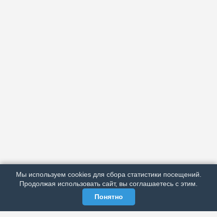
АРХИВ
ПОДРОБНО ОБ ИЗДАНИИ
РЕКЛАМА У НАС
Мы используем cookies для сбора статистики посещений.
МЫ В СОЦСЕТЯХ
Продолжая использовать сайт, вы соглашаетесь с этим.
Понятно