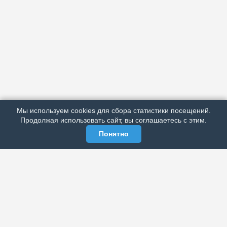
АРХИВ
ПОДРОБНО ОБ ИЗДАНИИ
РЕКЛАМА У НАС
Мы используем cookies для сбора статистики посещений.
МЫ В СОЦСЕТЯХ
Продолжая использовать сайт, вы соглашаетесь с этим.
Понятно
ЭЛЕКТРОННАЯ ГАЗЕТА «ВЕК»
Актуальная информация обо всех значимых событиях