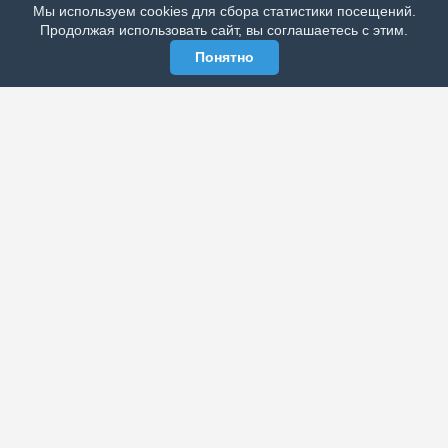
Мы используем cookies для сбора статистики посещений.
МЫ В СОЦСЕТЯХ
Продолжая использовать сайт, вы соглашаетесь с этим.
Понятно
ЭЛЕКТРОННАЯ ГАЗЕТА «ВЕК»
Актуальная информация обо всех значимых событиях
политической, экономической, общественной и
спортивной жизни России и зарубежья.
МЫ В СОЦСЕТЯХ
РАЗДЕЛЫ
Архив публикаций