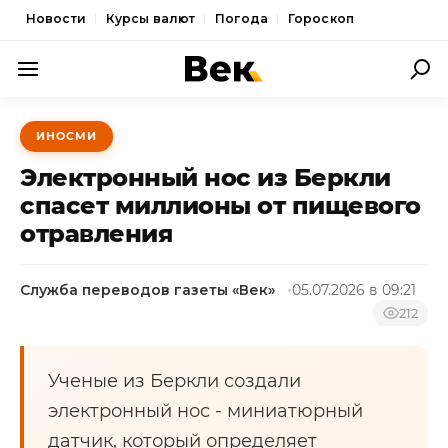
Новости
Курсы валют
Погода
Гороскоп
ПОЛИТИКА
ИНОСМИ
ЭКОНОМИКА
Электронный нос из Беркли
ОБЩЕСТВО
спасет миллионы от пищевого
отравления
СПОРТ
КУЛЬТУРА
Служба переводов газеты «Век»
05.07.2026 в 09:21
НОВОСТИ
212
Ученые из Беркли создали
электронный нос - миниатюрный
датчик, который определяет