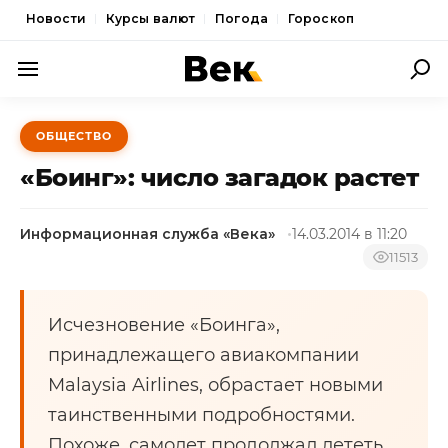
Новости
Курсы валют
Погода
Гороскоп
ПОЛИТИКА
ОБЩЕСТВО
ЭКОНОМИКА
«Боинг»: число загадок растет
ОБЩЕСТВО
Информационная служба «Века»
14.03.2014 в 11:20
СПОРТ
11513
КУЛЬТУРА
НОВОСТИ
Исчезновение «Боинга»,
принадлежащего авиакомпании
Malaysia Airlines, обрастает новыми
таинственными подробностями.
Похоже, самолет продолжал лететь