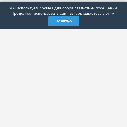
РЕКЛАМА У НАС
Мы используем cookies для сбора статистики посещений.
МЫ В СОЦСЕТЯХ
Продолжая использовать сайт, вы соглашаетесь с этим.
Понятно
ЭЛЕКТРОННАЯ ГАЗЕТА «ВЕК»
Актуальная информация обо всех значимых событиях
политической, экономической, общественной и
спортивной жизни России и зарубежья.
МЫ В СОЦСЕТЯХ
РАЗДЕЛЫ