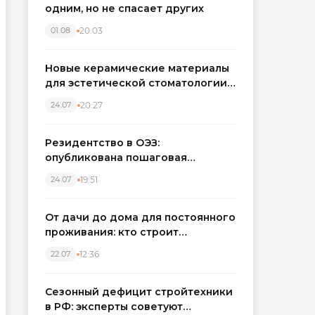
одним, но не спасает других
20:03
01.08
Новые керамические материалы
для эстетической стоматологии
становятся точнее
20:27
24.07
Резидентство в ОЭЗ:
опубликована пошаговая
инструкция и полный перечень
19:51
24.07
налоговых льгот для инвесторов
От дачи до дома для постоянного
проживания: кто строит
каркасные дома в Северо-
12:36
22.07
Западном регионе
Сезонный дефицит стройтехники
в РФ: эксперты советуют