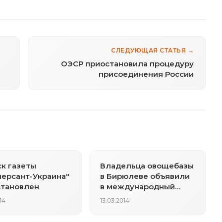
СЛЕДУЮЩАЯ СТАТЬЯ →
ОЭСР приостановила процедуру
присоединения России
к газеты
Владельца овощебазы
ерсант-Украина"
в Бирюлеве объявили
становлен
в международный
розыск
14
13.03.2014