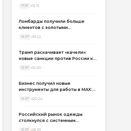
бронировать экскаваторы и
13:15
17.07
краны
Ломбарды получили больше
клиентов с золотыми
украшениями: рынок займов
19:22
16.07
вырос на фоне подорожания
металла
Трамп раскачивает «качели»:
новые санкции против России как
элемент большой игры
12:00
15.07
Бизнес получил новые
инструменты для работы в MAX:
компании подключают CRM и
20:24
14.07
автоматизируют обработку
обращений
Российский рынок одежды
столкнулся с системным
кризисом
18:55
12.07