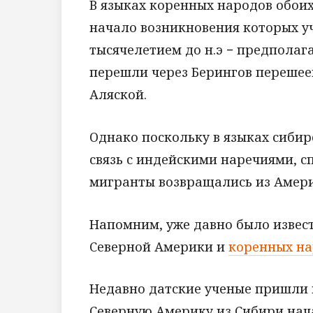
В языках коренных народов обоих
начало возникновения которых у
тысячелетием до н.э − предпола
перешли через Берингов перешее
Аляской.
Однако поскольку в языках сибир
связь с индейскими наречиями, 
мигранты возвращались из Америк
Напомним, уже давно было извест
Северной Америки и
коренных на
Недавно датские ученые пришли к
Северную Америку из Сибири начал