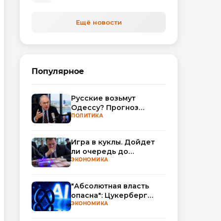
Ещё новости
Популярное
Русские возьмут
Одессу? Прогноз
Миршаймера
ПОЛИТИКА
Игра в куклы. Дойдет
ли очередь до
Миллера?
ЭКОНОМИКА
"Абсолютная власть
опасна": Цукерберг
резко критикует OpenAI
ЭКОНОМИКА
и Anthropic в споре об