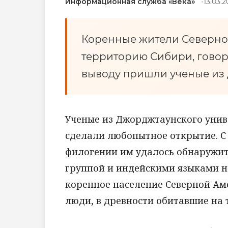
Информационная служба «Века»
13.03.2
Коренные жители Северно
территорию Сибири, говор
выводу пришли ученые из 
Ученые из Джорджтаунского унив
сделали любопытное открытие. С
филогении им удалось обнаружит
группой и индейскими языками на
коренное население Северной Аме
люди, в древности обитавшие на