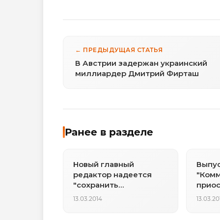
← ПРЕДЫДУЩАЯ СТАТЬЯ
В Австрии задержан украинский
миллиардер Дмитрий Фирташ
Ранее в разделе
Новый главный
Выпус
редактор надеется
"Комм
"сохранить
прио
работоспособность"
13.03.2014
13.03.20
Ленты.ру