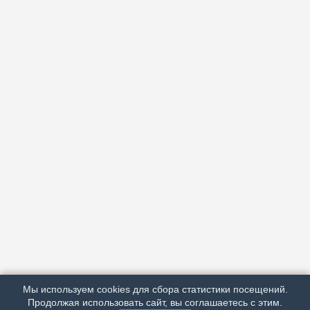
АРХИВ
ПОДРОБНО ОБ ИЗДАНИИ
РЕКЛАМА У НАС
Мы используем cookies для сбора статистики посещений.
МЫ В СОЦСЕТЯХ
Продолжая использовать сайт, вы соглашаетесь с этим.