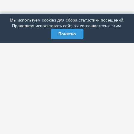
ПОДРОБНО ОБ ИЗДАНИИ
РЕКЛАМА У НАС
Мы используем cookies для сбора статистики посещений.
МЫ В СОЦСЕТЯХ
Продолжая использовать сайт, вы соглашаетесь с этим.
Понятно
ЭЛЕКТРОННАЯ ГАЗЕТА «ВЕК»
Актуальная информация обо всех значимых событиях
политической, экономической, общественной и
спортивной жизни России и зарубежья.
МЫ В СОЦСЕТЯХ