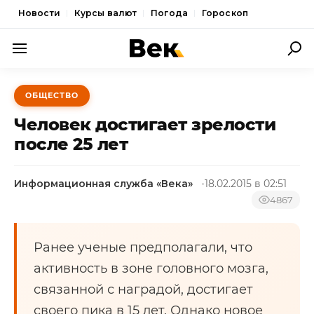
Новости
Курсы валют
Погода
Гороскоп
ПОЛИТИКА
ОБЩЕСТВО
ЭКОНОМИКА
Человек достигает зрелости
ОБЩЕСТВО
после 25 лет
СПОРТ
Информационная служба «Века»
18.02.2015 в 02:51
КУЛЬТУРА
4867
НОВОСТИ
Ранее ученые предполагали, что
активность в зоне головного мозга,
связанной с наградой, достигает
своего пика в 15 лет. Однако новое