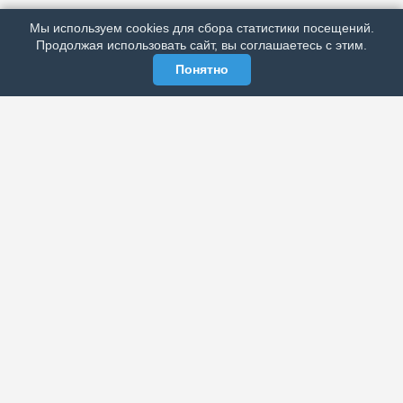
РЕКЛАМА У НАС
Мы используем cookies для сбора статистики посещений.
МЫ В СОЦСЕТЯХ
Продолжая использовать сайт, вы соглашаетесь с этим.
Понятно
ЭЛЕКТРОННАЯ ГАЗЕТА «ВЕК»
Актуальная информация обо всех значимых событиях
политической, экономической, общественной и
спортивной жизни России и зарубежья.
МЫ В СОЦСЕТЯХ
РАЗДЕЛЫ