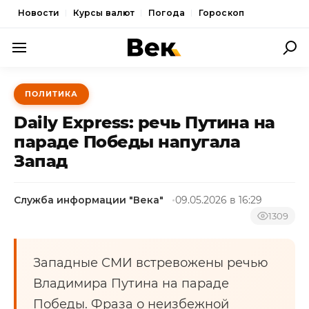
Новости
Курсы валют
Погода
Гороскоп
ПОЛИТИКА
ПОЛИТИКА
ЭКОНОМИКА
Daily Express: речь Путина на
ОБЩЕСТВО
параде Победы напугала
Запад
СПОРТ
КУЛЬТУРА
Служба информации "Века"
09.05.2026 в 16:29
НОВОСТИ
1309
Западные СМИ встревожены речью
Владимира Путина на параде
Победы. Фраза о неизбежной