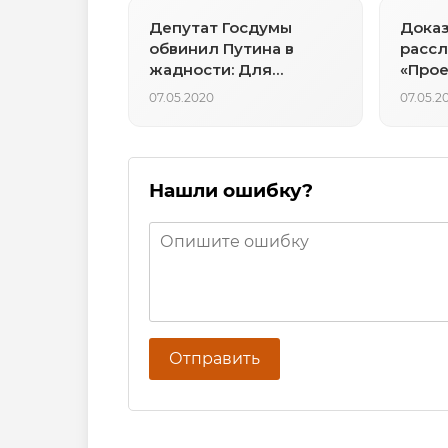
Депутат Госдумы
Доказ
обвинил Путина в
расс
жадности: Для
«Прое
президента мы все –
иллюс
07.05.2020
07.05.2
серая масса
заказ
Нашли ошибку?
Отправить