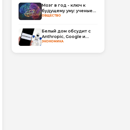
Мозг в год - ключ к
будущему уму: ученые
научились
ОБЩЕСТВО
прогнозировать
интеллект по МРТ
Белый дом обсудит с
Anthropic, Google и
OpenAI добровольную
ЭКОНОМИКА
проверку моделей ИИ