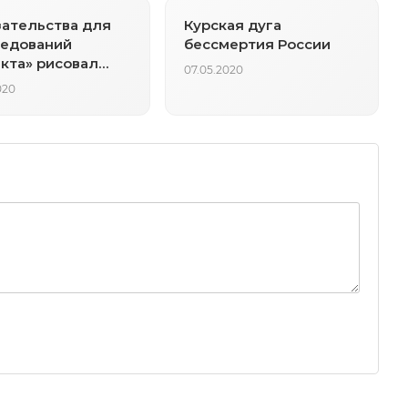
ательства для
Курская дуга
ледований
бессмертия России
кта» рисовал
07.05.2020
тратор по
020
у Баданина