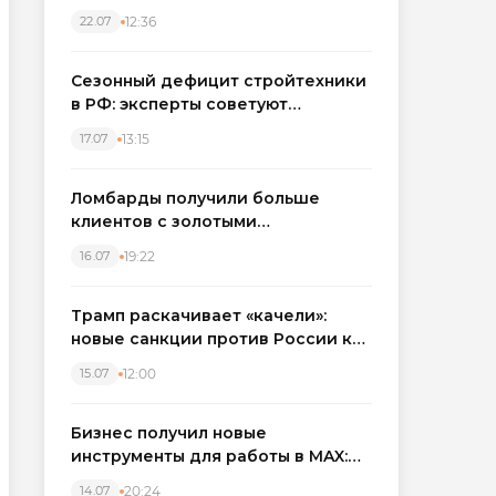
каркасные дома в Северо-
12:36
22.07
Западном регионе
Сезонный дефицит стройтехники
в РФ: эксперты советуют
бронировать экскаваторы и
13:15
17.07
краны
Ломбарды получили больше
клиентов с золотыми
украшениями: рынок займов
19:22
16.07
вырос на фоне подорожания
металла
Трамп раскачивает «качели»:
новые санкции против России как
элемент большой игры
12:00
15.07
Бизнес получил новые
инструменты для работы в MAX:
компании подключают CRM и
20:24
14.07