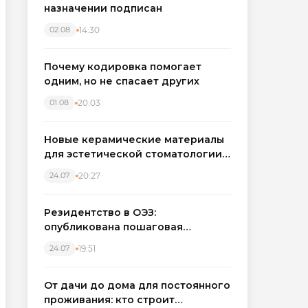
назначении подписан
14:30
02.08
Почему кодировка помогает
одним, но не спасает других
20:03
01.08
Новые керамические материалы
для эстетической стоматологии
становятся точнее
20:27
24.07
Резидентство в ОЭЗ:
опубликована пошаговая
инструкция и полный перечень
19:51
24.07
налоговых льгот для инвесторов
От дачи до дома для постоянного
проживания: кто строит