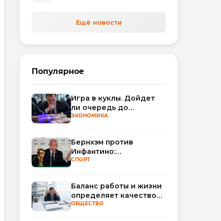
автоматизируют обработку
обращений
Ещё новости
Популярное
Игра в куклы. Дойдет
ли очередь до
Миллера?
ЭКОНОМИКА
Бернхэм против
Инфантино:
политический кризис в
СПОРТ
ФИФА набирает
обороты
Баланс работы и жизни
определяет качество
сна
ОБЩЕСТВО