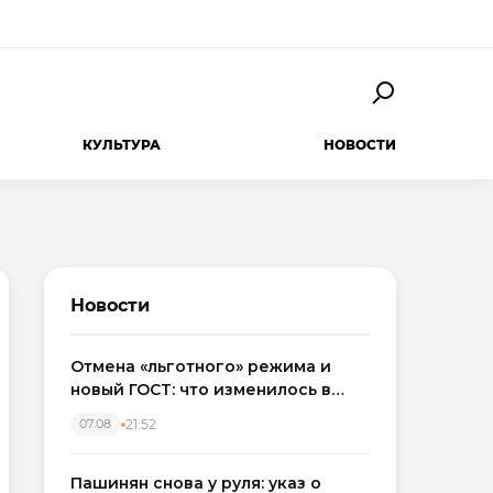
КУЛЬТУРА
НОВОСТИ
Новости
Отмена «льготного» режима и
новый ГОСТ: что изменилось в
приемке новостроек в 2026 году
21:52
07.08
Пашинян снова у руля: указ о