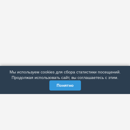
АРХИВ
ПОДРОБНО ОБ ИЗДАНИИ
РЕКЛАМА У НАС
Мы используем cookies для сбора статистики посещений.
МЫ В СОЦСЕТЯХ
Продолжая использовать сайт, вы соглашаетесь с этим.
Понятно
ЭЛЕКТРОННАЯ ГАЗЕТА «ВЕК»