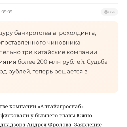
в 09:09
866
уру банкротства агрохолдинга,
опоставленного чиновника
лельно три китайские компании
иятия более 200 млн рублей. Судьба
рд рублей, теперь решается в
тве компании «Алтайагроснаб» -
нфисковали у бывшего главы Южно-
днадзора Андрея Фролова. Заявление