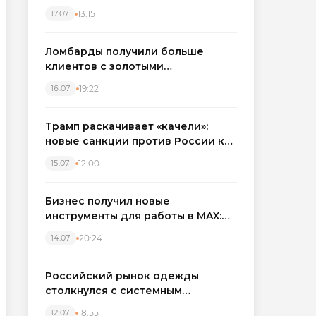
бронировать экскаваторы и
13:15
17.07
краны
Ломбарды получили больше
клиентов с золотыми
украшениями: рынок займов
19:22
16.07
вырос на фоне подорожания
металла
Трамп раскачивает «качели»:
новые санкции против России как
элемент большой игры
12:00
15.07
Бизнес получил новые
инструменты для работы в MAX:
компании подключают CRM и
20:24
14.07
автоматизируют обработку
обращений
Российский рынок одежды
столкнулся с системным
кризисом
18:55
12.07