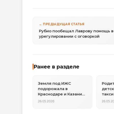
← ПРЕДЫДУЩАЯ СТАТЬЯ
Рубио пообещал Лаврову помощь в
урегулировании с оговоркой
Ранее в разделе
Земля под ИЖС
Роди
подорожала в
детск
Краснодаре и Казани
такси
на 14-15 процентов
26.05.2026
26.05.2