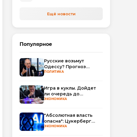
Ещё новости
Популярное
Русские возьмут
Одессу? Прогноз
Миршаймера
ПОЛИТИКА
Игра в куклы. Дойдет
ли очередь до
Миллера?
ЭКОНОМИКА
"Абсолютная власть
опасна": Цукерберг
резко критикует OpenAI
ЭКОНОМИКА
и Anthropic в споре об