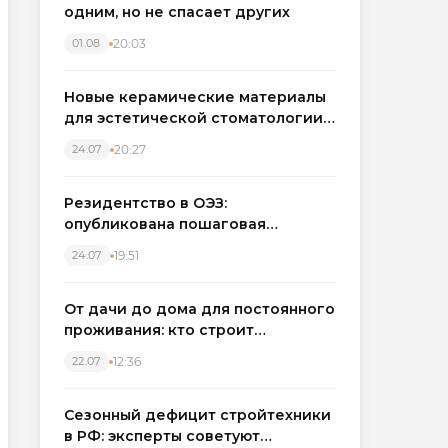
одним, но не спасает других
20:03
01.08
Новые керамические материалы
для эстетической стоматологии
становятся точнее
20:27
24.07
Резидентство в ОЭЗ:
опубликована пошаговая
инструкция и полный перечень
19:51
24.07
налоговых льгот для инвесторов
От дачи до дома для постоянного
проживания: кто строит
каркасные дома в Северо-
12:36
22.07
Западном регионе
Сезонный дефицит стройтехники
в РФ: эксперты советуют