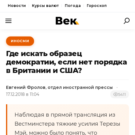
Новости
Курсы валют
Погода
Гороскоп
ПОЛИТИКА
ИНОСМИ
ЭКОНОМИКА
Где искать образец
ОБЩЕСТВО
демократии, если нет порядка
в Британии и США?
СПОРТ
КУЛЬТУРА
Евгений Фролов, отдел иностранной прессы
17.12.2018 в 11:04
НОВОСТИ
5411
Наблюдая в прямой трансляция из
Вестминстера тяжкие усилия Терезы
Мэй, можно было понять, что