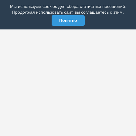
Мы используем cookies для сбора статистики посещений.
МЫ В СОЦСЕТЯХ
Продолжая использовать сайт, вы соглашаетесь с этим.
Понятно
ЭЛЕКТРОННАЯ ГАЗЕТА «ВЕК»
Актуальная информация обо всех значимых событиях
политической, экономической, общественной и
спортивной жизни России и зарубежья.
МЫ В СОЦСЕТЯХ
РАЗДЕЛЫ