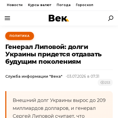
Новости
Курсы валют
Погода
Гороскоп
ПОЛИТИКА
ПОЛИТИКА
ЭКОНОМИКА
Генерал Липовой: долги
ОБЩЕСТВО
Украины придется отдавать
будущим поколениям
СПОРТ
КУЛЬТУРА
Служба информации "Века"
03.07.2026 в 07:31
НОВОСТИ
253
Внешний долг Украины вырос до 209
миллиардов долларов, и генерал
Сергей Липовой считает, что