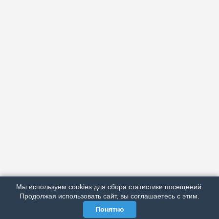
АРХИВ
ПОДРОБНО ОБ ИЗДАНИИ
РЕКЛАМА У НАС
Мы используем cookies для сбора статистики посещений.
МЫ В СОЦСЕТЯХ
Продолжая использовать сайт, вы соглашаетесь с этим.
Понятно