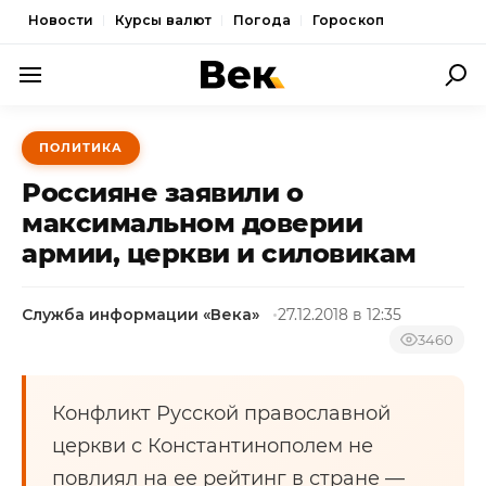
Новости
Курсы валют
Погода
Гороскоп
ПОЛИТИКА
ПОЛИТИКА
ЭКОНОМИКА
Россияне заявили о
ОБЩЕСТВО
максимальном доверии
армии, церкви и силовикам
СПОРТ
КУЛЬТУРА
Служба информации «Века»
27.12.2018 в 12:35
НОВОСТИ
3460
Конфликт Русской православной
церкви с Константинополем не
повлиял на ее рейтинг в стране —