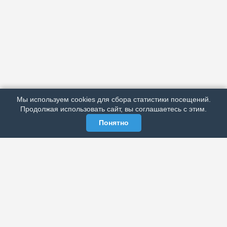
АРХИВ
ПОДРОБНО ОБ ИЗДАНИИ
РЕКЛАМА У НАС
Мы используем cookies для сбора статистики посещений.
МЫ В СОЦСЕТЯХ
Продолжая использовать сайт, вы соглашаетесь с этим.
Понятно
ЭЛЕКТРОННАЯ ГАЗЕТА «ВЕК»
Актуальная информация обо всех значимых событиях
политической, экономической, общественной и