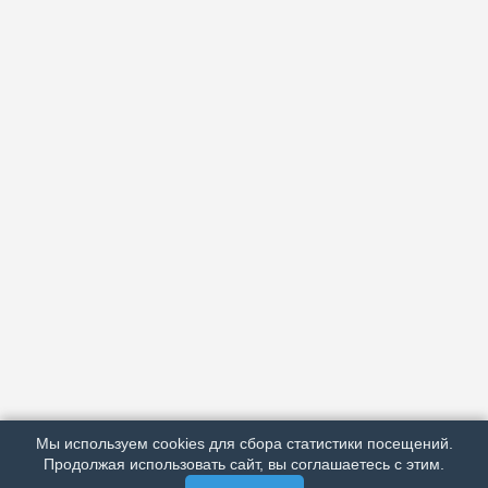
АРХИВ
ПОДРОБНО ОБ ИЗДАНИИ
РЕКЛАМА У НАС
Мы используем cookies для сбора статистики посещений.
МЫ В СОЦСЕТЯХ
Продолжая использовать сайт, вы соглашаетесь с этим.