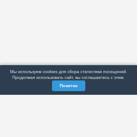
АРХИВ
ПОДРОБНО ОБ ИЗДАНИИ
РЕКЛАМА У НАС
Мы используем cookies для сбора статистики посещений.
МЫ В СОЦСЕТЯХ
Продолжая использовать сайт, вы соглашаетесь с этим.
Понятно
ЭЛЕКТРОННАЯ ГАЗЕТА «ВЕК»