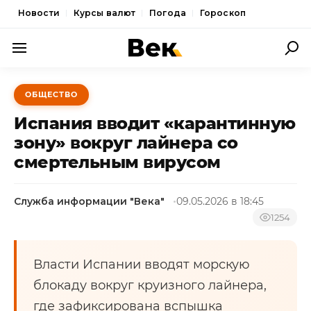
Новости
Курсы валют
Погода
Гороскоп
ПОЛИТИКА
ОБЩЕСТВО
ЭКОНОМИКА
Испания вводит «карантинную
ОБЩЕСТВО
зону» вокруг лайнера со
смертельным вирусом
СПОРТ
КУЛЬТУРА
Служба информации "Века"
09.05.2026 в 18:45
НОВОСТИ
1254
Власти Испании вводят морскую
блокаду вокруг круизного лайнера,
где зафиксирована вспышка