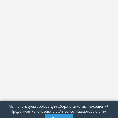
АРХИВ
ПОДРОБНО ОБ ИЗДАНИИ
РЕКЛАМА У НАС
Мы используем cookies для сбора статистики посещений.
МЫ В СОЦСЕТЯХ
Продолжая использовать сайт, вы соглашаетесь с этим.