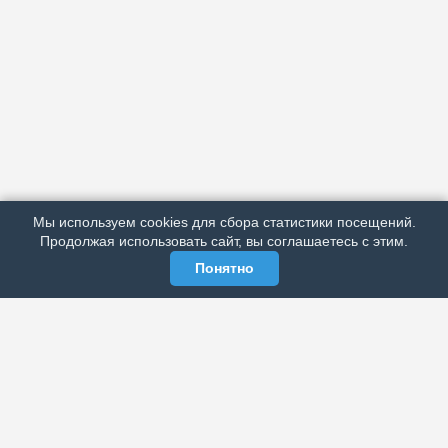
АРХИВ
ПОДРОБНО ОБ ИЗДАНИИ
РЕКЛАМА У НАС
Мы используем cookies для сбора статистики посещений.
МЫ В СОЦСЕТЯХ
Продолжая использовать сайт, вы соглашаетесь с этим.
Понятно
ЭЛЕКТРОННАЯ ГАЗЕТА «ВЕК»
Актуальная информация обо всех значимых событиях