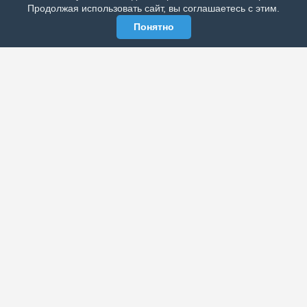
Продолжая использовать сайт, вы соглашаетесь с этим.
Понятно
ЭЛЕКТРОННАЯ ГАЗЕТА «ВЕК»
Актуальная информация обо всех значимых событиях
политической, экономической, общественной и
спортивной жизни России и зарубежья.
МЫ В СОЦСЕТЯХ
РАЗДЕЛЫ
Архив публикаций
Об издании