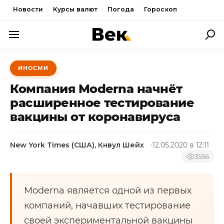
Новости
Курсы валют
Погода
Гороскоп
ПОЛИТИКА
ИНОСМИ
ЭКОНОМИКА
Компания Moderna начнёт
ОБЩЕСТВО
расширенное тестирование
вакцины от коронавируса
СПОРТ
КУЛЬТУРА
New York Times (США), Кнвул Шейх
12.05.2020 в 12:11
НОВОСТИ
3556
Moderna является одной из первых
компаний, начавших тестирование
своей экспериментальной вакцины