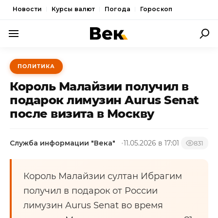
Новости
Курсы валют
Погода
Гороскоп
ПОЛИТИКА
ПОЛИТИКА
ЭКОНОМИКА
Король Малайзии получил в
ОБЩЕСТВО
подарок лимузин Aurus Senat
после визита в Москву
СПОРТ
КУЛЬТУРА
Служба информации "Века"
11.05.2026 в 17:01
831
НОВОСТИ
Король Малайзии султан Ибрагим
получил в подарок от России
лимузин Aurus Senat во время