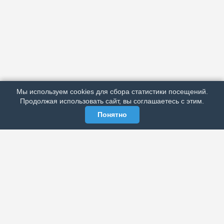
АРХИВ
ПОДРОБНО ОБ ИЗДАНИИ
РЕКЛАМА У НАС
Мы используем cookies для сбора статистики посещений.
МЫ В СОЦСЕТЯХ
Продолжая использовать сайт, вы соглашаетесь с этим.
Понятно
ЭЛЕКТРОННАЯ ГАЗЕТА «ВЕК»
Актуальная информация обо всех значимых событиях
политической, экономической, общественной и