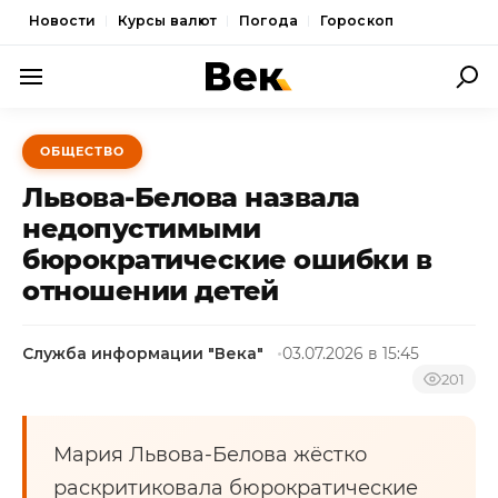
Новости
Курсы валют
Погода
Гороскоп
ПОЛИТИКА
ОБЩЕСТВО
ЭКОНОМИКА
Львова-Белова назвала
ОБЩЕСТВО
недопустимыми
бюрократические ошибки в
СПОРТ
отношении детей
КУЛЬТУРА
НОВОСТИ
Служба информации "Века"
03.07.2026 в 15:45
201
Мария Львова-Белова жёстко
раскритиковала бюрократические