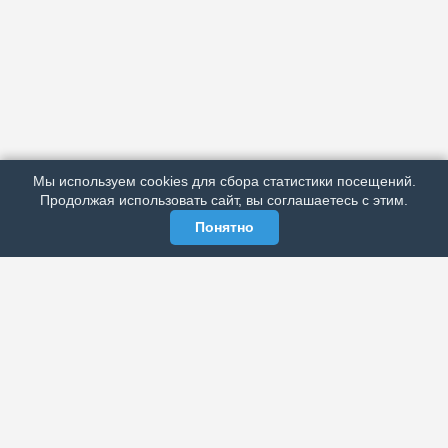
АРХИВ
ПОДРОБНО ОБ ИЗДАНИИ
РЕКЛАМА У НАС
Мы используем cookies для сбора статистики посещений.
МЫ В СОЦСЕТЯХ
Продолжая использовать сайт, вы соглашаетесь с этим.
Понятно
ЭЛЕКТРОННАЯ ГАЗЕТА «ВЕК»
Актуальная информация обо всех значимых событиях
политической, экономической, общественной и
спортивной жизни России и зарубежья.