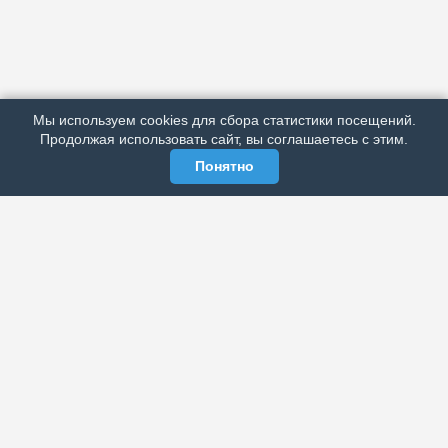
АРХИВ
ПОДРОБНО ОБ ИЗДАНИИ
РЕКЛАМА У НАС
Мы используем cookies для сбора статистики посещений.
МЫ В СОЦСЕТЯХ
Продолжая использовать сайт, вы соглашаетесь с этим.
Понятно
ЭЛЕКТРОННАЯ ГАЗЕТА «ВЕК»
Актуальная информация обо всех значимых событиях
политической, экономической, общественной и
спортивной жизни России и зарубежья.
МЫ В СОЦСЕТЯХ