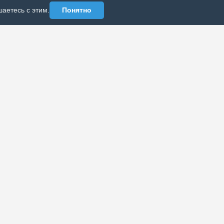
аетесь с этим.
Понятно
АЗДЕЛЫ
ИНФОРМАЦИЯ
Политика
рхив публикаций
конфиденциальности
б издании
Реклама у нас