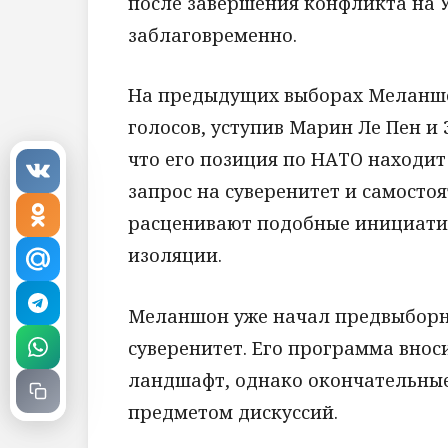
после завершения конфликта на У
заблаговременно.
На предыдущих выборах Меланшон
голосов, уступив Марин Ле Пен 
что его позиция по НАТО находи
запрос на суверенитет и самосто
расценивают подобные инициатив
изоляции.
Меланшон уже начал предвыборн
суверенитет. Его программа вно
ландшафт, однако окончательные 
предметом дискуссий.