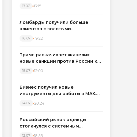
бронировать экскаваторы и
13:15
17.07
краны
Ломбарды получили больше
клиентов с золотыми
украшениями: рынок займов
19:22
16.07
вырос на фоне подорожания
металла
Трамп раскачивает «качели»:
новые санкции против России как
элемент большой игры
12:00
15.07
Бизнес получил новые
инструменты для работы в MAX:
компании подключают CRM и
20:24
14.07
автоматизируют обработку
обращений
Российский рынок одежды
столкнулся с системным
кризисом
18:55
12.07