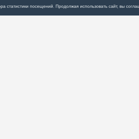
ра статистики посещений. Продолжая использовать сайт, вы соглаш
Р
ях политической,
А
 России и
О