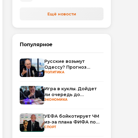
Ещё новости
Популярное
Русские возьмут
Одессу? Прогноз
Миршаймера
ПОЛИТИКА
Игра в куклы. Дойдет
ли очередь до
Миллера?
ЭКОНОМИКА
УЕФА бойкотирует ЧМ
из-за плана ФИФА по
привлечению частных
СПОРТ
инвесторов