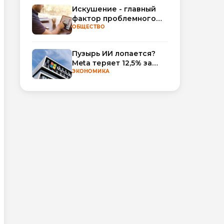
Искушение - главный
фактор проблемного
использования
ОБЩЕСТВО
интернета
Пузырь ИИ лопается?
Meta теряет 12,5% за
неделю, а Microsoft и
ЭКОНОМИКА
Nvidia взлетают