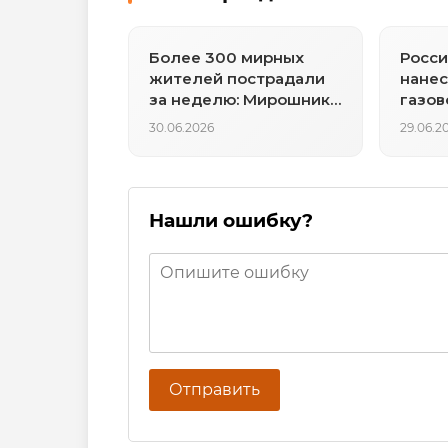
Более 300 мирных
Росси
жителей пострадали
нанес
за неделю: Мирошник
газов
сообщил тревожную
инфр
30.06.2026
29.06.2
статистику
Харь
Нашли ошибку?
Отправить