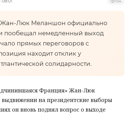
 08:01
154
х Жан-Люк Меланшон официально
 и пообещал немедленный выход
ачало прямых переговоров с
позиция находит отклик у
атлантической солидарности.
одчинившаяся Франция» Жан-Люк
 выдвижении на президентские выборы
ниях он вновь поднял вопрос о выходе