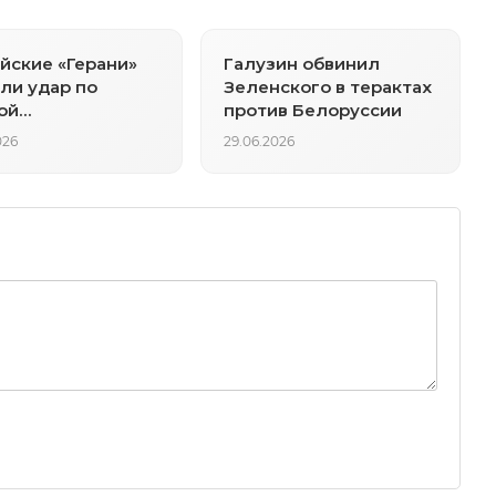
йские «Герани»
Галузин обвинил
ли удар по
Зеленского в терактах
ой
против Белоруссии
аструктуре
026
29.06.2026
ковщины