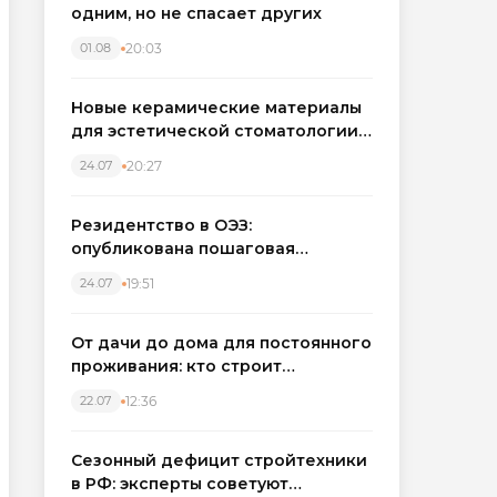
одним, но не спасает других
20:03
01.08
Новые керамические материалы
для эстетической стоматологии
становятся точнее
20:27
24.07
Резидентство в ОЭЗ:
опубликована пошаговая
инструкция и полный перечень
19:51
24.07
налоговых льгот для инвесторов
От дачи до дома для постоянного
проживания: кто строит
каркасные дома в Северо-
12:36
22.07
Западном регионе
Сезонный дефицит стройтехники
в РФ: эксперты советуют