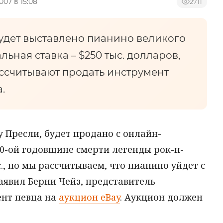
007 в 15:08
2711
удет выставлено пианино великого
ьная ставка – $250 тыс. долларов,
ассчитывают продать инструмент
.
 Пресли, будет продано с онлайн-
0-ой годовщине смерти легенды рок-н-
с., но мы рассчитываем, что пианино уйдет с
заявил Берни Чейз, представитель
ент певца на
аукцион eBay
. Аукцион должен