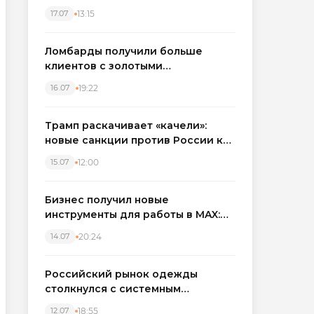
бронировать экскаваторы и
13:15
17.07
краны
Ломбарды получили больше
клиентов с золотыми
украшениями: рынок займов
19:22
16.07
вырос на фоне подорожания
металла
Трамп раскачивает «качели»:
новые санкции против России как
элемент большой игры
12:00
15.07
Бизнес получил новые
инструменты для работы в MAX:
компании подключают CRM и
20:24
14.07
автоматизируют обработку
обращений
Российский рынок одежды
столкнулся с системным
кризисом
18:55
12.07