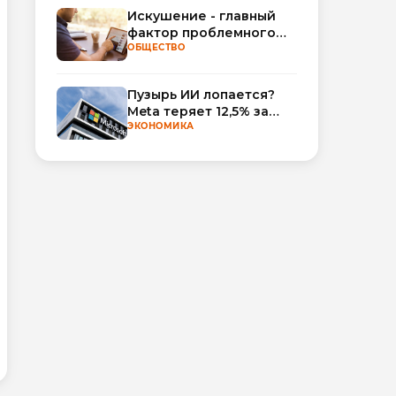
Искушение - главный
фактор проблемного
использования
ОБЩЕСТВО
интернета
Пузырь ИИ лопается?
Meta теряет 12,5% за
неделю, а Microsoft и
ЭКОНОМИКА
Nvidia взлетают