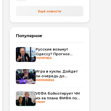
Ещё новости
Популярное
Русские возьмут
Одессу? Прогноз
Миршаймера
ПОЛИТИКА
Игра в куклы. Дойдет
ли очередь до
Миллера?
ЭКОНОМИКА
УЕФА бойкотирует ЧМ
из-за плана ФИФА по
привлечению частных
СПОРТ
инвесторов