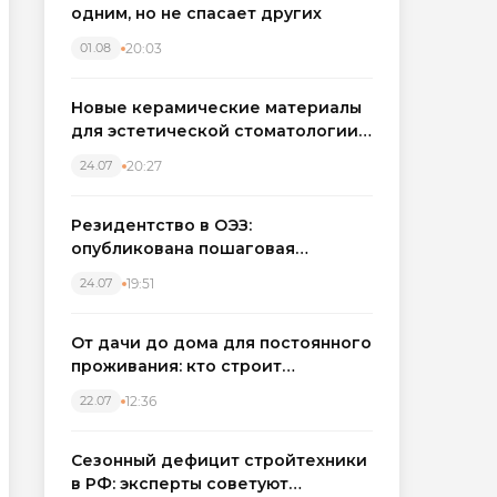
одним, но не спасает других
20:03
01.08
Новые керамические материалы
для эстетической стоматологии
становятся точнее
20:27
24.07
Резидентство в ОЭЗ:
опубликована пошаговая
инструкция и полный перечень
19:51
24.07
налоговых льгот для инвесторов
От дачи до дома для постоянного
проживания: кто строит
каркасные дома в Северо-
12:36
22.07
Западном регионе
Сезонный дефицит стройтехники
в РФ: эксперты советуют