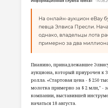
Информационная служба «Века»
14.08.2
На онлайн-аукцион eBay б
певца Элвиса Пресли. Начал
однако, владельцы лота р
примерно за два миллиона
Пианино, принадлежавшее Элвису
аукциона, который приурочен к 3
ролла. «Стартовая цена - $ 250 ты
молотка примерно за $ 2 млн," - 
компании, выставившей инструм
начаться 18 августа.