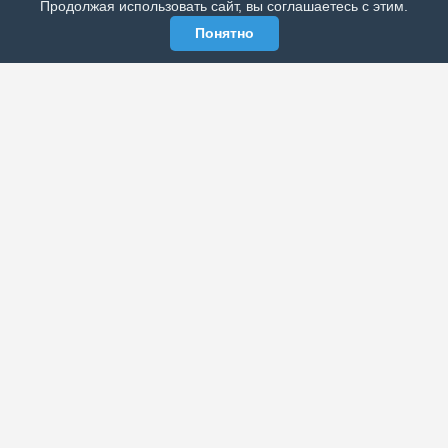
Продолжая использовать сайт, вы соглашаетесь с этим.
Понятно
ЭЛЕКТРОННАЯ ГАЗЕТА «ВЕК»
Актуальная информация обо всех значимых событиях
политической, экономической, общественной и
спортивной жизни России и зарубежья.
МЫ В СОЦСЕТЯХ
РАЗДЕЛЫ
Архив публикаций
Об издании