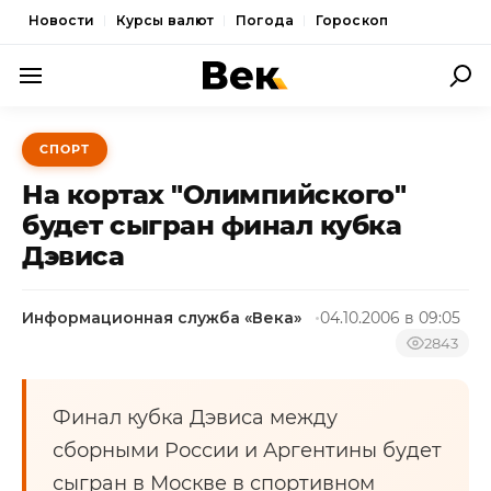
Новости
Курсы валют
Погода
Гороскоп
ПОЛИТИКА
СПОРТ
ЭКОНОМИКА
На кортах "Олимпийского"
ОБЩЕСТВО
будет сыгран финал кубка
Дэвиса
СПОРТ
КУЛЬТУРА
Информационная служба «Века»
04.10.2006 в 09:05
НОВОСТИ
2843
Финал кубка Дэвиса между
сборными России и Аргентины будет
сыгран в Москве в спортивном